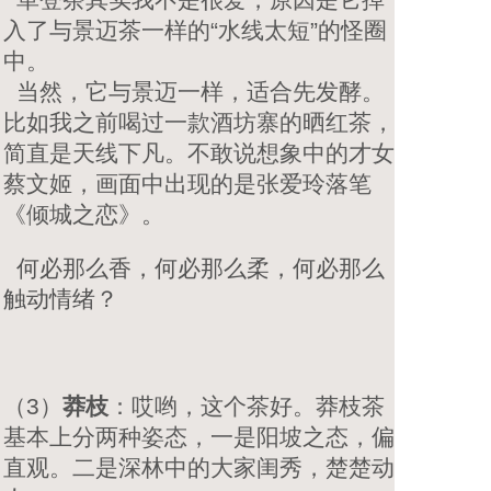
入了与景迈茶一样的“水线太短”的怪圈
中。
当然，它与景迈一样，适合先发酵。
比如我之前喝过一款酒坊寨的晒红茶，
简直是天线下凡。不敢说想象中的才女
蔡文姬，画面中出现的是张爱玲落笔
《倾城之恋》。
何必那么香，何必那么柔，何必那么
触动情绪？
（3）
莽枝
：哎哟，这个茶好。莽枝茶
基本上分两种姿态，一是阳坡之态，偏
直观。二是深林中的大家闺秀，楚楚动