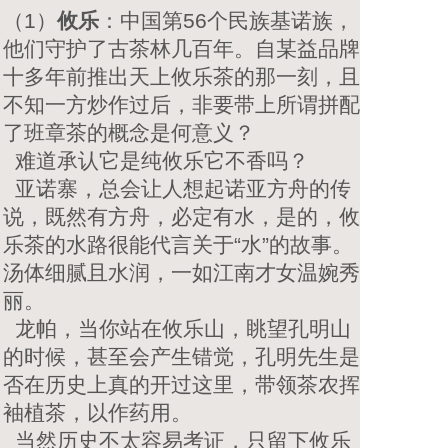
（1）
攸乐
：中国第56个民族基诺族，
他们守护了古茶林几百年。自某益品牌
十多年前推出天上攸乐茶的那一刻，且
不知一方炒作过后，非要带上所谓拼配
了班章茶的概念是何意义？
难道承认它是纯攸乐它不香吗？
亚诺寨，总会让人想起诺亚方舟的传
说，既然有方舟，必定有水，是的，攸
乐茶的水路很能代言关于“水”的故事。
汤体细腻且水润，一如江南才女温婉秀
丽。
龙帕，当你站在攸乐山，眺望孔明山
的时候，甚至会产生错觉，孔明先生是
否在历史上真的开过这里，带领茶农挥
袖植茶，以作药用。
当然历史不太容易考证，只留下攸乐