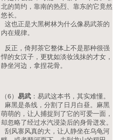
北的简约，靠南的热烈、靠东的它竟然
悠长。
这也正是大黑树林为什么像易武茶的
内在规律。
反正，倚邦茶它整体上不是那种很强
悍的女汉子，更犹如淡妆浅抹的才女，
静坐河边，拿捏花骨。
（6）
易武
：易武这本书，其实难懂。
麻黑是条线，分割了日月白昼。麻黑
萌萌的，让人捕捉到了它的可爱一面，
却忽略了经过水汽浸染后的身骨迸发。
刮风寨风真的大，让人静坐在乌龟河
畔，或者顺河而下，去到龙山的稻田。