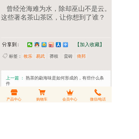
曾经沧海难为水，除却巫山不是云。
这些著名茶山茶区，让你想到了谁？
【加入收藏】
标签：
攸乐
易武
莽枝
蛮砖
倚邦
上一篇 ：
熟茶的勐海味是如何形成的，有些什么条
件
产品中心
购物车
会员中心
微信/电话
下一篇 ：
关于普洱茶高海拔茶的总体特质
发表评论
您的评价