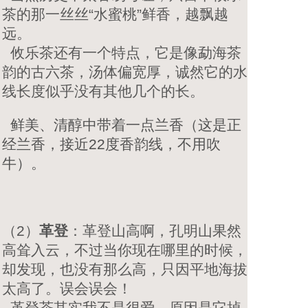
茶的那一丝丝“水蜜桃”鲜香，越飘越
远。
攸乐茶还有一个特点，它是像勐海茶
韵的古六茶，汤体偏宽厚，诚然它的水
线长度似乎没有其他几个的长。
鲜美、清醇中带着一点兰香（这是正
经兰香，接近22度香韵线，不用吹
牛）。
（2）
革登
：革登山高啊，孔明山果然
高耸入云，不过当你现在哪里的时候，
却发现，也没有那么高，只因平地海拔
太高了。误会误会！
革登茶其实我不是很爱，原因是它掉