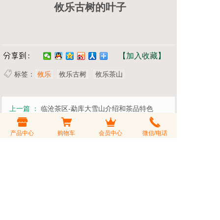
攸乐古树的叶子
【加入收藏】
标签：
攸乐
攸乐古树
攸乐茶山
上一篇 ：
临沧茶区-勐库大雪山介绍和茶品特色
产品中心
购物车
会员中心
微信/电话
下一篇 ：
踏遍青山：2021年行走茶山之贺开古茶山
印象
发表评论
您的评价
评论标题