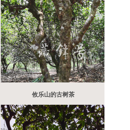
攸乐山的古树茶